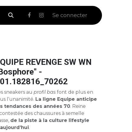
 Soldes
Se connecter
QUIPE REVENGE SW WN
Bosphore" -
01.182816_70262
es sneakers au
profil bas
font de plus en
us l’unanimité.
La ligne Equipe anticipe
es tendances des années 70
. Reine
ncontestée des chaussures à semelle
asse,
de la piste à la culture lifestyle
’aujourd’hui
.