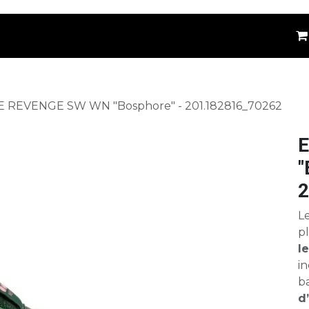
êtements
Kids
Accessoires
Marques
⚪
 REVENGE SW WN "Bosphore" - 201.182816_70262
E
"
2
L
pl
l
i
b
d