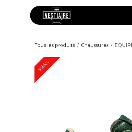
Se rendre au contenu
Chaussures
V
Tous les produits
Chaussures
EQUIPE
Soldes
Soldes