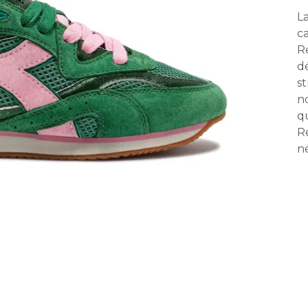
La
c
Ré
d
s
no
q
R
né