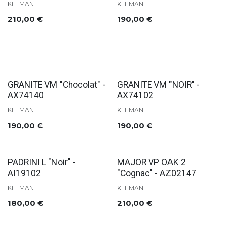
KLEMAN
KLEMAN
210,00
€
190,00
€
Soldes
GRANITE VM "Chocolat" -
GRANITE VM "NOIR" -
AX74140
AX74102
KLEMAN
KLEMAN
190,00
€
190,00
€
Soldes
Soldes
PADRINI L "Noir" -
MAJOR VP OAK 2
AI19102
"Cognac" - AZ02147
KLEMAN
KLEMAN
180,00
€
210,00
€