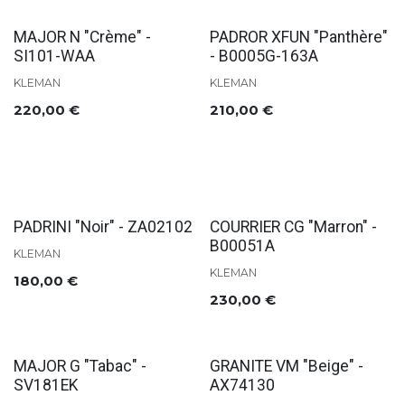
Soldes
Soldes
MAJOR N "Crème" -
PADROR XFUN "Panthère"
SI101-WAA
- B0005G-163A
KLEMAN
KLEMAN
220,00
€
210,00
€
Soldes
Soldes
PADRINI "Noir" - ZA02102
COURRIER CG "Marron" -
B00051A
KLEMAN
KLEMAN
180,00
€
230,00
€
Soldes
Soldes
MAJOR G "Tabac" -
GRANITE VM "Beige" -
SV181EK
AX74130