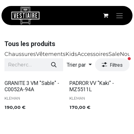
Se rendre au contenu
Tous les produits
Chaussures
Vêtements
Kids
Accessoires
Sale
Nouv
fi
Trier par
Filtres
Soldes
GRANITE 3 VM "Sable" -
PADROR VV "Kaki" -
C0052A-94A
MZ5511L
KLEMAN
KLEMAN
190,00
€
170,00
€