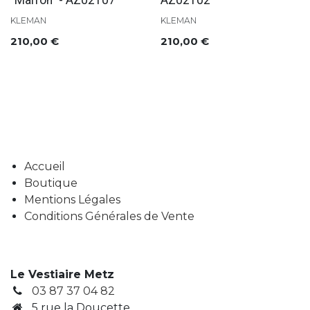
"Marron" - AZ02107
AZ02102
KLEMAN
KLEMAN
210,00
€
210,00
€
Accueil
Boutique
Mentions Légales
Conditions Générales de Vente
Le Vestiaire Metz
03 87 37 04 82
5 rue la Doucette