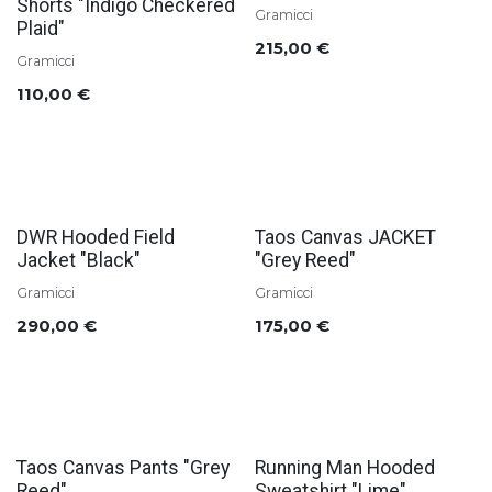
Shorts "Indigo Checkered
Gramicci
Plaid"
215,00
€
Gramicci
110,00
€
Soldes
Soldes
DWR Hooded Field
Taos Canvas JACKET
Jacket "Black"
"Grey Reed"
Gramicci
Gramicci
290,00
€
175,00
€
Soldes
Soldes
Taos Canvas Pants "Grey
Running Man Hooded
Reed"
Sweatshirt "Lime"