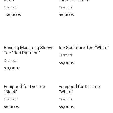
Gramicci
Gramicci
135,00
€
95,00
€
Soldes
Soldes
Running Man Long Sleeve
Ice Sculpture Tee "White"
Tee "Red Pigment"
Gramicci
Gramicci
55,00
€
70,00
€
Soldes
Soldes
Equipped for Dirt Tee
Equipped for Dirt Tee
"Black"
"White"
Gramicci
Gramicci
55,00
€
55,00
€