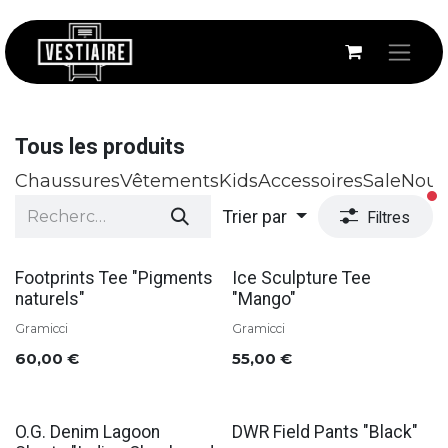
Se rendre au contenu
Tous les produits
Chaussures
Vêtements
Kids
Accessoires
Sale
Nouv
fi
Trier par
Filtres
Soldes
Soldes
Footprints Tee "Pigments
Ice Sculpture Tee
naturels"
"Mango"
Gramicci
Gramicci
60,00
€
55,00
€
Soldes
Soldes
O.G. Denim Lagoon
DWR Field Pants "Black"