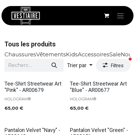
Se rendre au contenu
Tous les produits
Chaussures
Vêtements
Kids
Accessoires
Sale
Nouv
fi
Trier par
Filtres
Tee-Shirt Streetwear Art
Tee-Shirt Streetwear Art
"Pink" - AR00679
"Blue" - AR00677
HOLOGRAM®
HOLOGRAM®
65,00
€
65,00
€
Pantalon Velvet "Navy" -
Pantalon Velvet "Green" -