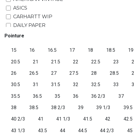
ASICS
CARHARTT WIP
DAILY PAPER
GRAMICCI
Pointure
SWEET PANTS
15
16
16.5
17
18
18.5
19
VON DUTCH
ON VACATION
20.5
21
21.5
22
22.5
23
2
HOLOGRAM
26
26.5
27
27.5
28
28.5
KLEMAN
30.5
31
31.5
32
32.5
33
3
TIMBERLAND
NEW ERA
35.5
36.5
35
36
36 2/3
37
SAUCONY
38
38.5
38 2/3
39
39 1/3
39.5
CREP PROTECT
40 2/3
41
41 1/3
41.5
42
42.5
PUMA
DIADORA
43 1/3
43.5
44
44.5
44 2/3
45