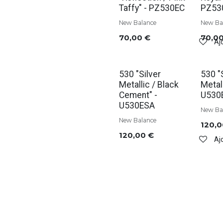
Taffy" - PZ530EC
PZ53
New Balance
New Ba
70,00
€
70,0
Ajo
530 "Silver
530 "
Metallic / Black
Metall
Cement" -
U530
U530ESA
New Ba
New Balance
120,
120,00
€
Ajo