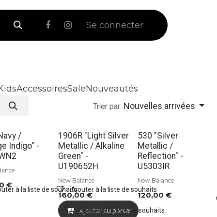
 Soldes
Se connecter
Kids
Accessoires
Sale
Nouveautés
Nouvelles arrivées
Trier par:
s
Soldes
Soldes
Navy /
1906R "Light Silver
530 "Silver
e Indigo" -
Metallic / Alkaline
Metallic /
0WN2
Green" -
Reflection" -
U190652H
U5303IR
lance
New Balance
New Balance
00
€
uter à la liste de souhaits
Ajouter à la liste de souhaits
160,00
€
120,00
€
Ajouter à la liste de souhaits
Ajouter au panier