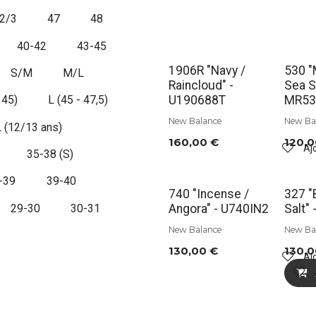
 2/3
47
48
40-42
43-45
Soldes
1906R "Navy /
530 
S/M
M/L
Raincloud" -
Sea Sa
U190688T
MR5
 45)
L (45 - 47,5)
New Balance
New Ba
L (12/13 ans)
160,00
€
120,
Ajo
35-38 (S)
-39
39-40
Solde
740 "Incense /
327 "
Angora" - U740IN2
Salt"
29-30
30-31
New Balance
New Ba
130,00
€
130,
Ajo