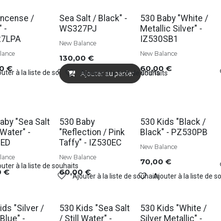
Soldes
Incense /
Sea Salt / Black" -
530 Baby "White /
 -
WS327PJ
Metallic Silver" -
7LPA
IZ530SB1
New Balance
lance
New Balance
130,00
€
00
€
60,00
€
uter à la liste de souhaits
Ajouter à la liste de souhaits
Ajouter à la liste de souhaits
Ajouter au panier
aby "Sea Salt
530 Baby
530 Kids "Black /
l Water" -
"Reflection / Pink
Black" - PZ530PB
0ED
Taffy" - IZ530EC
New Balance
lance
New Balance
70,00
€
uter à la liste de souhaits
0
€
60,00
€
Ajouter à la liste de souhaits
Ajouter à la liste de s
ids "Silver /
530 Kids "Sea Salt
530 Kids "White /
Blue" -
/ Still Water" -
Silver Metallic" -