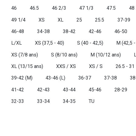
ELEVEN PARIS
46
46.5
46 2/3
47 1/3
47.5
48
HOKA
49 1/4
XS
XL
25
25.5
37-39
STAPLE
46-48
34-38
38-42
42-46
46-50
L/XL
XS (37,5 - 40)
S (40 - 42,5)
M (42,5 -
XS (7/8 ans)
S (8/10 ans)
M (10/12 ans)
XL (13/15 ans)
XXS / XS
XS / S
26.5 - 31
39-42 (M)
43-46 (L)
36-37
37-38
38
41-42
42-43
43-44
45-46
28-29
32-33
33-34
34-35
TU