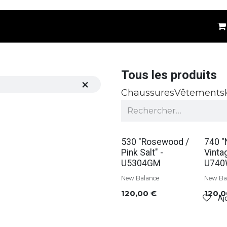
êtements
Kids
Accessoires
Marques
⚪
Tous les produits
Chaussures
Vêtements
Soldes
Solde
530 "Rosewood /
740 "
Pink Salt" -
Vintag
U5304GM
U74
New Balance
New Ba
120,00
€
120,
Ajo