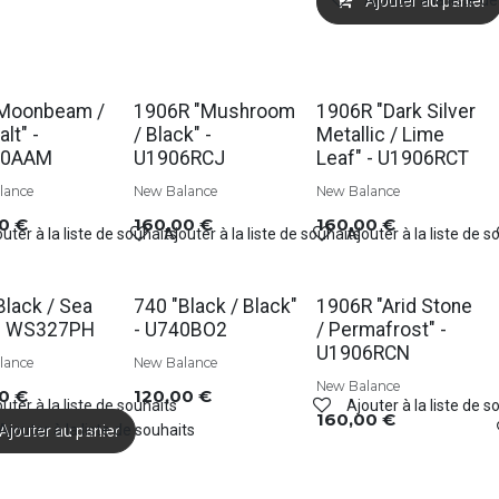
Ajouter à la liste d
Ajouter au panier
Soldes
Soldes
"Moonbeam /
1906R "Mushroom
1906R "Dark Silver
lt" -
/ Black" -
Metallic / Lime
30AAM
U1906RCJ
Leaf" - U1906RCT
lance
New Balance
New Balance
00
€
160,00
€
160,00
€
uter à la liste de souhaits
Ajouter à la liste de souhaits
Ajouter à la liste de s
s
Soldes
Black / Sea
740 "Black / Black"
1906R "Arid Stone
 - WS327PH
- U740BO2
/ Permafrost" -
U1906RCN
lance
New Balance
New Balance
00
€
120,00
€
uter à la liste de souhaits
Ajouter à la liste de s
160,00
€
Ajouter à la liste de souhaits
Ajouter au panier