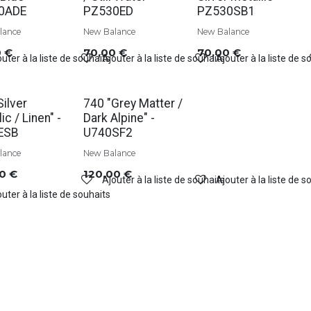
0ADE
PZ530ED
PZ530SB1
lance
New Balance
New Balance
0
€
70,00
€
70,00
€
uter à la liste de souhaits
Ajouter à la liste de souhaits
Ajouter à la liste de s
Silver
740 "Grey Matter /
ic / Linen" -
Dark Alpine" -
ESB
U740SF2
lance
New Balance
00
€
120,00
€
Ajouter à la liste de souhaits
Ajouter à la liste de s
uter à la liste de souhaits