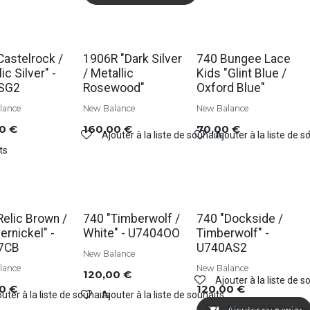
s
Soldes
Castelrock /
1906R "Dark Silver
740 Bungee Lace
ic Silver" -
/ Metallic
Kids "Glint Blue /
SG2
Rosewood"
Oxford Blue"
lance
New Balance
New Balance
00
€
160,00
€
70,00
€
Ajouter à la liste de souhaits
Ajouter à la liste de s
ts
s
Soldes
Relic Brown /
740 "Timberwolf /
740 "Dockside /
rnickel" -
White" - U7404OO
Timberwolf" -
7CB
U740AS2
New Balance
lance
New Balance
120,00
€
Ajouter à la liste de s
00
€
120,00
€
uter à la liste de souhaits
Ajouter à la liste de souhaits