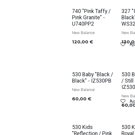
740 "Pink Taffy /
327 "
Pink Granite" -
Black"
U740PP2
WS32
New Balance
New Ba
120,00
€
130,
Ajo
530 Baby "Black /
530 B
Black" - IZ530PB
/ Stil
IZ53
New Balance
New Ba
60,00
€
Ajo
60,0
530 Kids
530 K
"Reflection / Pink
Royal 