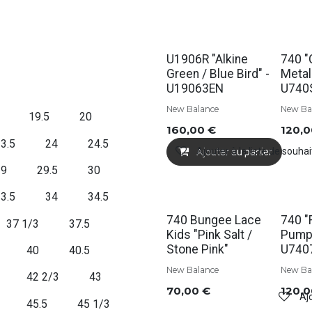
Soldes
Solde
U1906R "Alkine
740 "
Green / Blue Bird" -
Metall
U19063EN
U740
New Balance
New Ba
19.5
20
160,00
€
120,
3.5
24
24.5
Ajouter à la liste de souhai
Ajouter au panier
29
29.5
30
3.5
34
34.5
Solde
740 Bungee Lace
740 "
37 1/3
37.5
Kids "Pink Salt /
Pumpe
Stone Pink"
U740
40
40.5
New Balance
New Ba
42 2/3
43
70,00
€
120,
Ajo
45.5
45 1/3