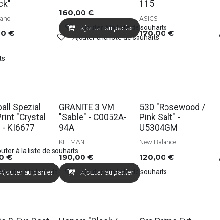
ck"
115
160,00
€
land
ASICS
Ajouter à la liste de souhaits
Ajouter au panier
00
€
170,00
€
Ajouter à la liste de souhaits
ts
Soldes
Soldes
all Spezial
GRANITE 3 VM
530 "Rosewood /
rint "Crystal
"Sable" - C0052A-
Pink Salt" -
" - KI6677
94A
U5304GM
KLEMAN
New Balance
uter à la liste de souhaits
00
€
190,00
€
120,00
€
Ajouter à la liste de souhaits
Ajouter à la liste de souhaits
Ajouter au panier
Ajouter au panier