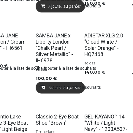
160,00
€
Ajouter à la liste de souhaits
Ajouter au panier
Soldes
A JANE
SAMBA JANE x
ADISTAR XLG 2.0
on / Cream
Liberty London
"Cloud White /
" - IH6561
"Chalk Pearl /
Solar Orange" -
Silver Metallic" -
HQ7468
IH6978
adidas
00
€
uter à la liste de souhaits
Ajouter à la liste de souhaits
adidas
140,00
€
100,00
€
Ajouter à la liste de souhaits
Ajouter au panier
s
Soldes
ntic Lake
Classic 2-Eye Boat
GEL-KAYANO™ 14
 3-Eye Boat
Shoe "Brown"
"White / Light
"Light Beige
Navy" - 1203A537-
Timberland