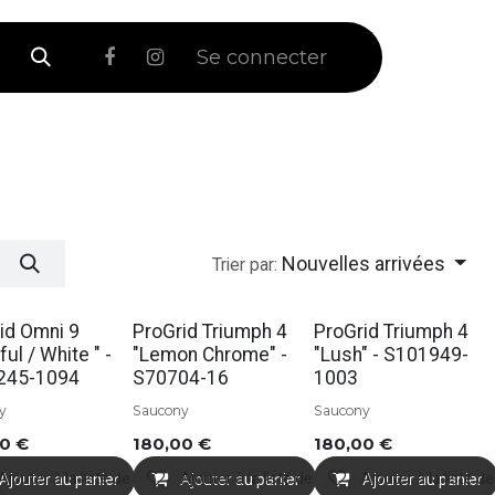
 Soldes
Se connecter
Nouvelles arrivées
Trier par:
id Omni 9
ProGrid Triumph 4
ProGrid Triumph 4
ful / White " -
"Lemon Chrome" -
"Lush" - S101949-
245-1094
S70704-16
1003
y
Saucony
Saucony
00
€
180,00
€
180,00
€
ts
Ajouter à la liste de souhaits
Ajouter à la liste de souhaits
Ajouter à la liste d
Ajouter au panier
Ajouter au panier
Ajouter au panier