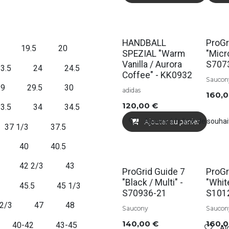
HANDBALL
ProGr
19.5
20
SPEZIAL "Warm
"Micr
Vanilla / Aurora
S707
3.5
24
24.5
Coffee" - KK0932
Saucon
29
29.5
30
adidas
160,
120,00
€
3.5
34
34.5
Ajouter à la liste de souhai
Ajouter au panier
37 1/3
37.5
40
40.5
42 2/3
43
ProGrid Guide 7
ProGr
"Black / Multi" -
"Whit
45.5
45 1/3
S70936-21
S101
 2/3
47
48
Saucony
Saucon
140,00
€
160,
40-42
43-45
Ajo