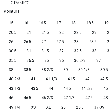
GRAMICCI
SWEET PANTS
Pointure
VON DUTCH
15
16
16.5
17
18
18.5
19
ON VACATION
HOLOGRAM
20.5
21
21.5
22
22.5
23
2
KLEMAN
26
26.5
27
27.5
28
28.5
TIMBERLAND
30.5
31
31.5
32
32.5
33
3
NEW ERA
SAUCONY
35.5
36.5
35
36
36 2/3
37
CREP PROTECT
38
38.5
38 2/3
39
39 1/3
39.5
PUMA
40 2/3
41
41 1/3
41.5
42
42.5
DIADORA
ELEVEN PARIS
43 1/3
43.5
44
44.5
44 2/3
45
HOKA
46
46.5
46 2/3
47 1/3
47.5
48
NEW BALANCE
49 1/4
XS
XL
25
25.5
37-39
STAPLE