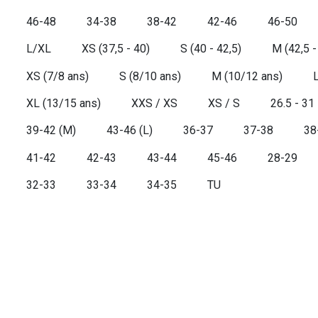
46-48
34-38
38-42
42-46
46-50
L/XL
XS (37,5 - 40)
S (40 - 42,5)
M (42,5 -
XS (7/8 ans)
S (8/10 ans)
M (10/12 ans)
XL (13/15 ans)
XXS / XS
XS / S
26.5 - 31
39-42 (M)
43-46 (L)
36-37
37-38
38
41-42
42-43
43-44
45-46
28-29
32-33
33-34
34-35
TU