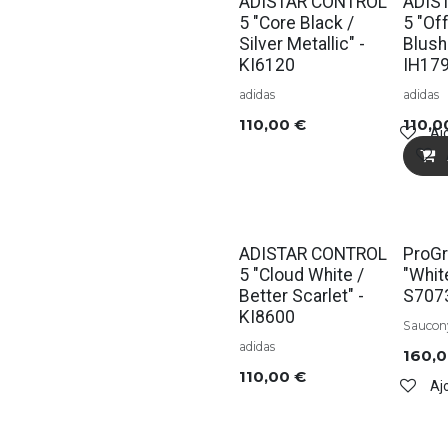
Soldes
Solde
ADISTAR CONTROL
ADIS
5 "Core Black /
5 "Of
Silver Metallic" -
Blush
KI6120
IH17
adidas
adidas
110,00
€
110,0
Ajo
Soldes
ADISTAR CONTROL
ProGr
5 "Cloud White /
"Whit
Better Scarlet" -
S707
KI8600
Saucon
adidas
160,
110,00
€
Ajo