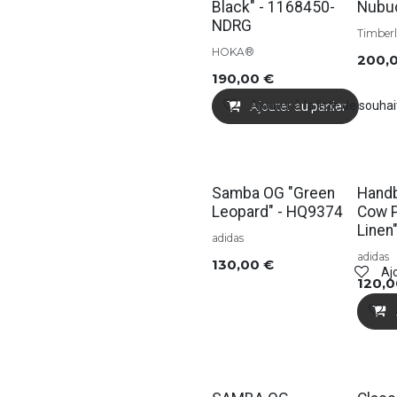
Black" - 1168450-
Nubu
NDRG
Timber
HOKA®
200,
190,00
€
Ajouter à la liste de souhai
Ajouter au panier
Samba OG "Green
Handb
Leopard" - HQ9374
Cow P
Linen
adidas
adidas
130,00
€
Ajo
120,