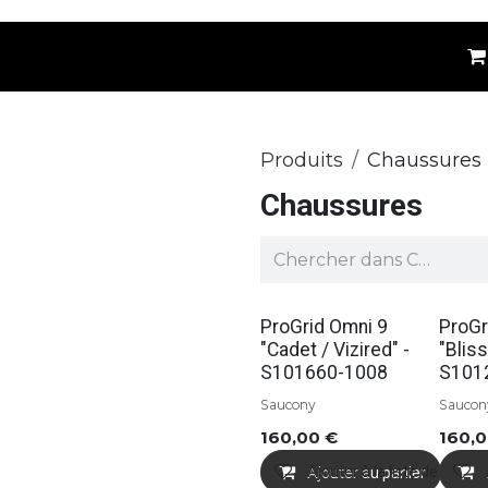
êtements
Kids
Accessoires
Marques
⚪
Produits
Chaussures
Chaussures
ProGrid Omni 9
ProGr
"Cadet / Vizired" -
"Bliss
S101660-1008
S101
Saucony
Saucon
160,00
€
160,
Ajouter à la liste de souhai
Ajouter au panier