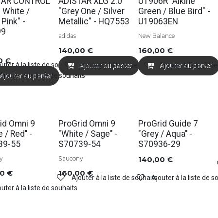
s
Soldes
Soldes
TAR CONTROL
ADISTAR XLG 2.0
U1906R "Alkine
f White /
"Grey One / Silver
Green / Blue Bird" -
 Pink" -
Metallic" - HQ7553
U19063EN
99
adidas
New Balance
140,00
€
160,00
€
0
€
uter à la liste de souhaits
Ajouter à la liste de souhaits
Ajouter à la liste d
Ajouter au panier
Ajouter au panier
Ajouter à la liste de souhaits
Ajouter au panier
id Omni 9
ProGrid Omni 9
ProGrid Guide 7
e / Red" -
"White / Sage" -
"Grey / Aqua" -
39-55
S70739-54
S70936-29
y
Saucony
140,00
€
00
€
160,00
€
Ajouter à la liste de souhaits
Ajouter à la liste de s
uter à la liste de souhaits