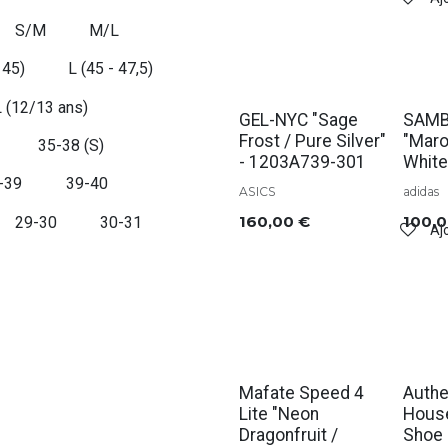
S/M
M/L
 45)
L (45 - 47,5)
L (12/13 ans)
GEL-NYC "Sage
SAMB
Frost / Pure Silver"
"Maro
35-38 (S)
- 1203A739-301
White
-39
39-40
ASICS
adidas
160,00
€
100,
29-30
30-31
Ajo
Soldes
Solde
Mafate Speed 4
Authe
Lite "Neon
House
Dragonfruit /
Shoe 