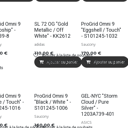
id Omni 9
SL 72 OG "Gold
ProGrid Omni 9
oship" -
Metallic / Off
"Eggshell / Touch"
39-8
White" - KK2612
- S101245-1032
y
adidas
Saucony
00
€
110,00
€
170,00
€
Ajouter à la liste de souhaits
Ajouter à la liste de souhaits
Ajouter à la liste d
Ajouter au panier
Ajouter au panier
ts
id Omni 9
ProGrid Omni 9
GEL-NYC "Storm
e / Touch" -
"Black / White " -
Cloud / Pure
245-1016
S101245-1006
Silver" -
1203A739-401
y
Saucony
ASICS
00
€
160,00
€
uter à la liste de souhaits
Ajouter à la liste de souhaits