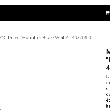
êtements
Kids
Accessoires
Marques
⚪
 OG Prime "Mountain Blue / White" - 403206-01
M
"
4
La
m
el
dé
é
it