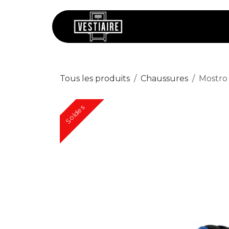
Se rendre au contenu
Chaussures
V
Tous les produits
Chaussures
Mostro
Soldes