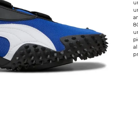
u
un
a
80
un
pi
al
p