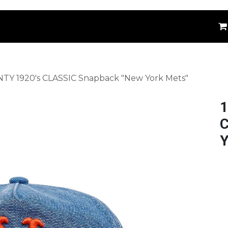
êtements
Kids
Accessoires
Marques
⚪
TY 1920's CLASSIC Snapback "New York Mets"
1
C
Y