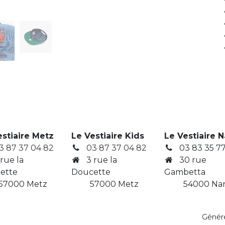
estiaire Metz
Le Vestiaire Kids
Le Vestiaire 
3 87 37 04 82
03 87 37 04 82
03 83 35 77
 rue la
3
rue la
30 rue
ette
Doucette
Gambetta
7000 Metz
​ 57000 Metz
​ 54000 Na
Génér