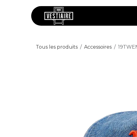
Se rendre au contenu
Chaussures
V
Tous les produits
Accessoires
19TWEN