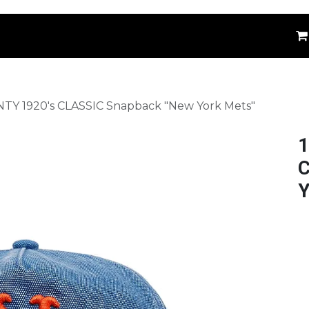
êtements
Kids
Accessoires
Marques
⚪
TY 1920's CLASSIC Snapback "New York Mets"
1
C
Y