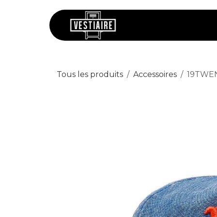
Se rendre au contenu
Chaussures
V
Tous les produits
Accessoires
19TWEN