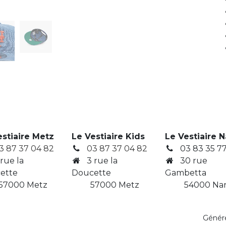
estiaire Metz
Le Vestiaire Kids
Le Vestiaire 
3 87 37 04 82
03 87 37 04 82
03 83 35 77
 rue la
3
rue la
30 rue
ette
Doucette
Gambetta
7000 Metz
​ 57000 Metz
​ 54000 Na
Génér