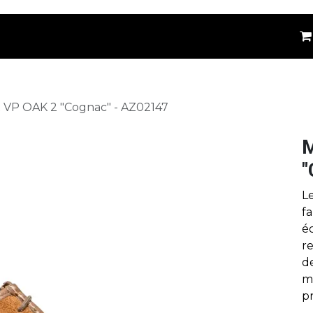
êtements
Kids
Accessoires
Marques
⚪
VP OAK 2 "Cognac" - AZ02147
M
"
L
f
é
r
d
m
pr