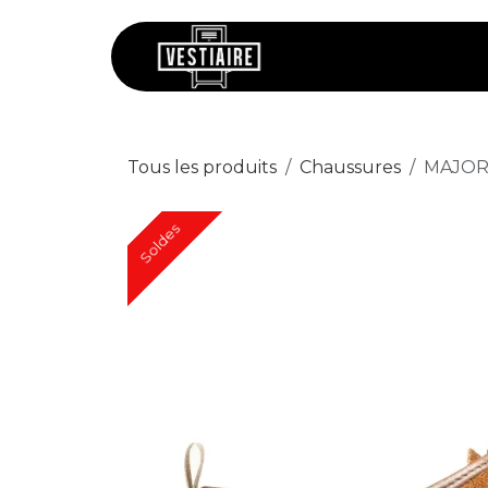
Se rendre au contenu
Chaussures
V
Tous les produits
Chaussures
MAJOR 
Soldes
Soldes