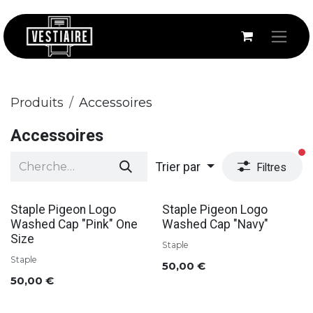
Se rendre au contenu
Produits
Accessoires
Accessoires
fi
Trier par
Filtres
Soldes
Soldes
Staple Pigeon Logo
Staple Pigeon Logo
Washed Cap "Pink" One
Washed Cap "Navy"
Size
Staple
Staple
50,00
€
50,00
€