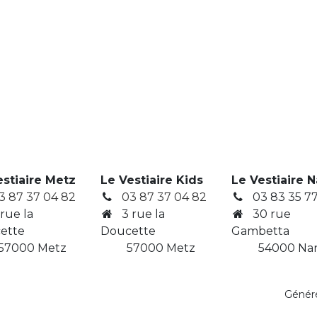
estiaire Metz
Le Vestiaire Kids
Le Vestiaire 
3 87 37 04 82
03 87 37 04 82
03 83 35 77
 rue la
3
rue la
30 rue
ette
Doucette
Gambetta
7000 Metz
​ 57000 Metz
​ 54000 Na
Génér