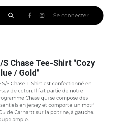
 Soldes
Se connecter
/S Chase Tee-Shirt "Cozy
lue / Gold"
 S/S Chase T-Shirt est confectionné en
rsey de coton. Il fait partie de notre
rogramme Chase qui se compose des
sentiels en jersey et comporte un motif
C » de Carhartt sur la poitrine, à gauche.
oupe ample.