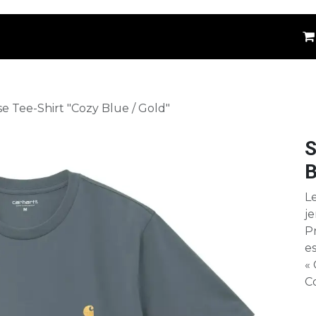
êtements
Kids
Accessoires
Marques
⚪
se Tee-Shirt "Cozy Blue / Gold"
S
B
Le
je
P
es
« 
C