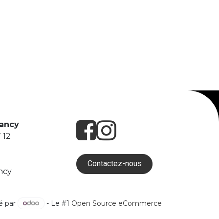
Nancy
 12
Contactez-nous
ncy
é par
- Le #1
Open Source eCommerce