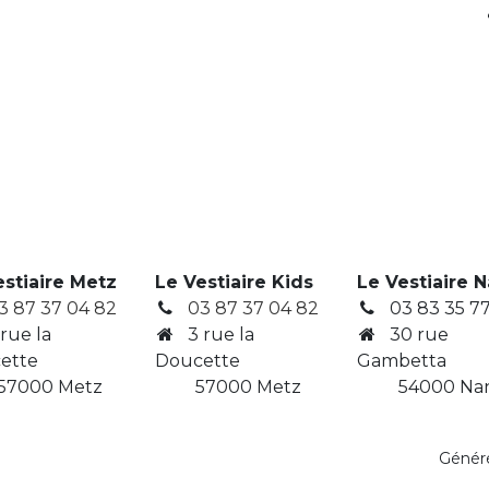
estiaire Metz
Le Vestiaire Kids
Le Vestiaire 
3 87 37 04 82
03 87 37 04 82
03 83 35 77
 rue la
3
rue la
30 rue
ette
Doucette
Gambetta
7000 Metz
​ 57000 Metz
​ 54000 Na
Génér