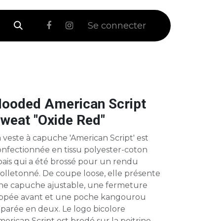
 Soldes
Se connecter
ooded American Script
weat "Oxide Red"
 veste à capuche 'American Script' est
onfectionnée en tissu polyester-coton
pais qui a été brossé pour un rendu
olletonné. De coupe loose, elle présente
ne capuche ajustable, une fermeture
ippée avant et une poche kangourou
parée en deux. Le logo bicolore
erican Script est brodé sur la poitrine.