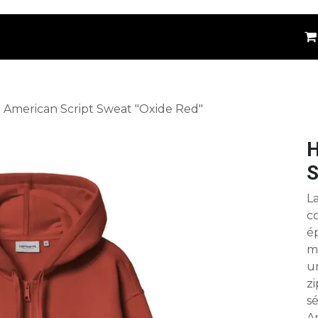
êtements
Kids
Accessoires
Marques
⚪
American Script Sweat "Oxide Red"
H
S
La
c
é
m
u
z
sé
Am