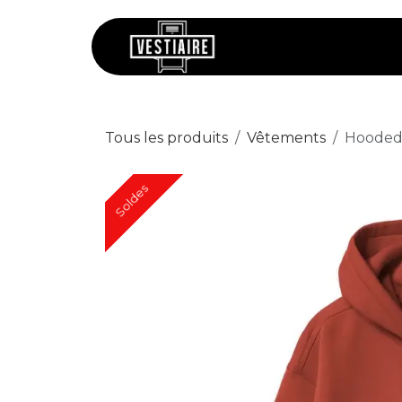
Se rendre au contenu
Chaussures
V
Tous les produits
Vêtements
Hooded 
Soldes
Soldes