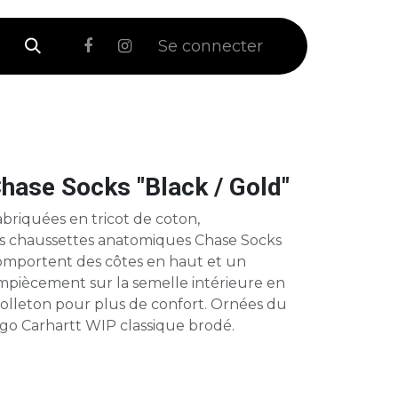
 Soldes
Se connecter
hase Socks "Black / Gold"
briquées en tricot de coton,
es chaussettes anatomiques Chase Socks
omportent des côtes en haut et un
mpiècement sur la semelle intérieure en
olleton pour plus de confort. Ornées du
ogo Carhartt WIP classique brodé.