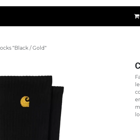
êtements
Kids
Accessoires
Marques
⚪
ocks "Black / Gold"
C
Fa
l
c
e
m
l