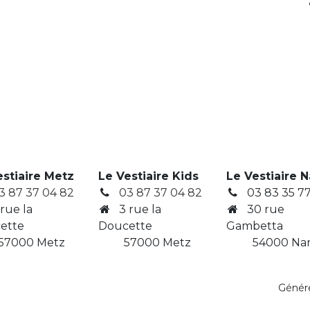
estiaire Metz
Le Vestiaire Kids
Le Vestiaire 
3 87 37 04 82
03 87 37 04 82
03 83 35 77
 rue la
3
rue la
30 rue
ette
Doucette
Gambetta
7000 Metz
​ 57000 Metz
​ 54000 Na
Génér