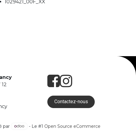
I029421_00F_XX
Nancy
 12
Contactez-nous
ncy
é par
- Le #1
Open Source eCommerce