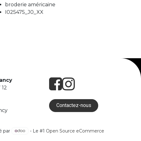
broderie américaine
I025475_J0_XX
Nancy
 12
Contactez-nous
ncy
é par
- Le #1
Open Source eCommerce