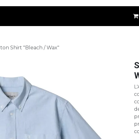
êtements
Kids
Accessoires
Marques
⚪
ton Shirt "Bleach / Wax"
S
W
L'
c
co
d
pr
p
co