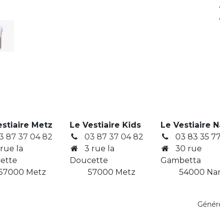
estiaire Metz
Le Vestiaire Kids
Le Vestiaire 
3 87 37 04 82
03 87 37 04 82
03 83 35 77
 rue la
3
rue la
30 rue
ette
Doucette
Gambetta
7000 Metz
​ 57000 Metz
​ 54000 Na
Génér