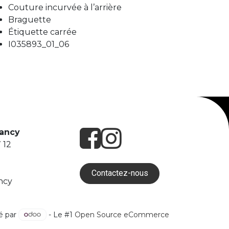
Couture incurvée à l’arrière
Braguette
Étiquette carrée
I035893_01_06
Nancy
 12
Contactez-nous
ncy
é par
- Le #1
Open Source eCommerce