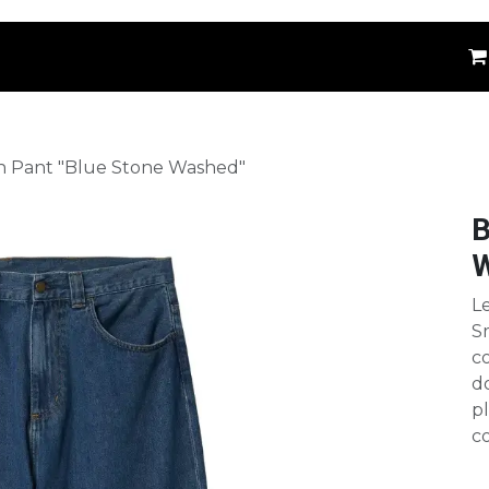
êtements
Kids
Accessoires
Marques
⚪
 Pant "Blue Stone Washed"
B
W
L
Sm
co
do
p
c