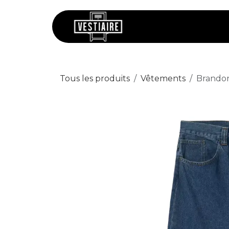
Se rendre au contenu
Chaussures
V
Tous les produits
Vêtements
Brandon