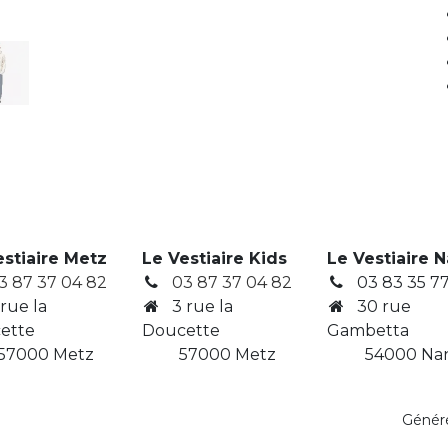
estiaire Metz
Le Vestiaire Kids
Le Vestiaire 
3 87 37 04 82
03 87 37 04 82
03 83 35 77
 rue la
3
rue la
30 rue
ette
Doucette
Gambetta
7000 Metz
​ 57000 Metz
​ 54000 Na
Génér