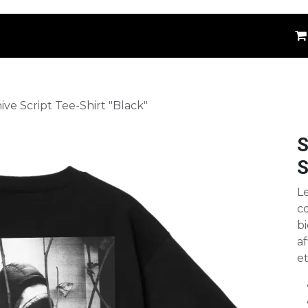
êtements
Kids
Accessoires
Marques
⚪
ive Script Tee-Shirt "Black"
S
S
Le
c
bi
af
et