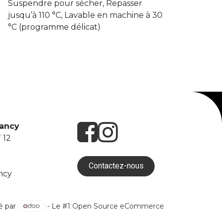
Suspendre pour sécher, Repasser
jusqu’à 110 °C, Lavable en machine à 30
°C (programme délicat)
Nancy
 12
Contactez-nous
ncy
é par
- Le #1
Open Source eCommerce