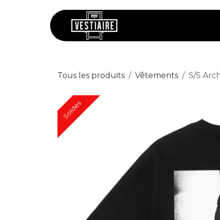
Se rendre au contenu
Chaussures
V
Tous les produits
Vêtements
S/S Arch
Soldes
Soldes