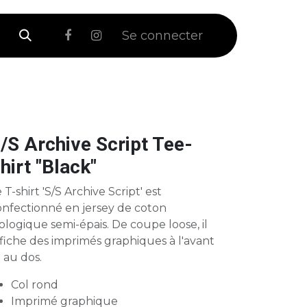
 Soldes
Se connecter
/S Archive Script Tee-
hirt "Black"
 T-shirt 'S/S Archive Script' est
onfectionné en jersey de coton
ologique semi-épais. De coupe loose, il
fiche des imprimés graphiques à l'avant
 au dos.
Col rond
Imprimé graphique