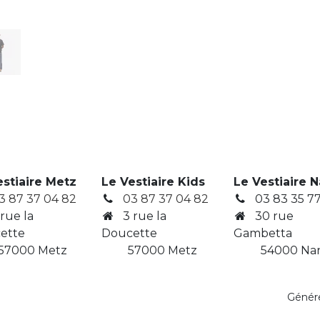
estiaire Metz
Le Vestiaire Kids
Le Vestiaire 
3 87 37 04 82
03 87 37 04 82
03 83 35 77
 rue la
3
rue la
30 rue
ette
Doucette
Gambetta
7000 Metz
​ 57000 Metz
​ 54000 Na
Génér