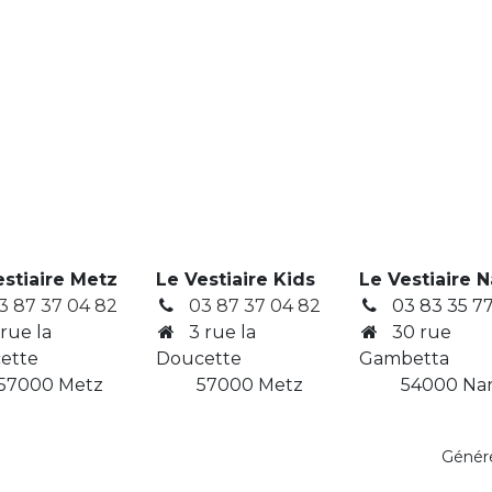
estiaire Metz
Le Vestiaire Kids
Le Vestiaire 
3 87 37 04 82
03 87 37 04 82
03 83 35 77
 rue la
3
rue la
30 rue
ette
Doucette
Gambetta
7000 Metz
​ 57000 Metz
​ 54000 Na
Génér