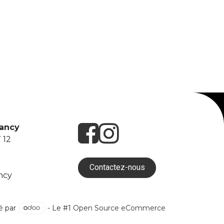
Nancy
 12
Contactez-nous
ncy
é par
- Le #1
Open Source eCommerce