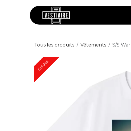
Se rendre au contenu
Chaussures
V
Tous les produits
Vêtements
S/S War
Soldes
Soldes