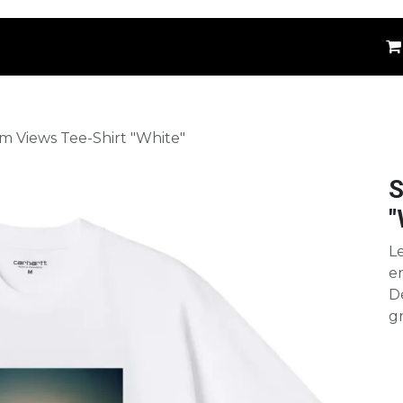
êtements
Kids
Accessoires
Marques
⚪
m Views Tee-Shirt "White"
S
"
Le
en
De
gr