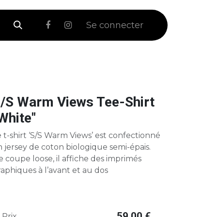
 Soldes
Se connecter
/S Warm Views Tee-Shirt
White"
 t-shirt ‘S/S Warm Views’ est confectionné
 jersey de coton biologique semi-épais.
 coupe loose, il affiche des imprimés
aphiques à l’avant et au dos
59,00
€
Prix