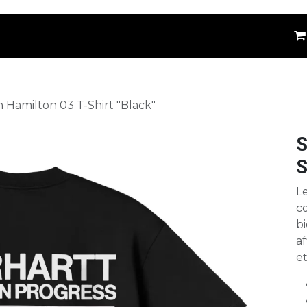
êtements
Kids
Accessoires
Marques
⚪
n Hamilton 03 T-Shirt "Black"
S
S
Le
c
bi
af
et