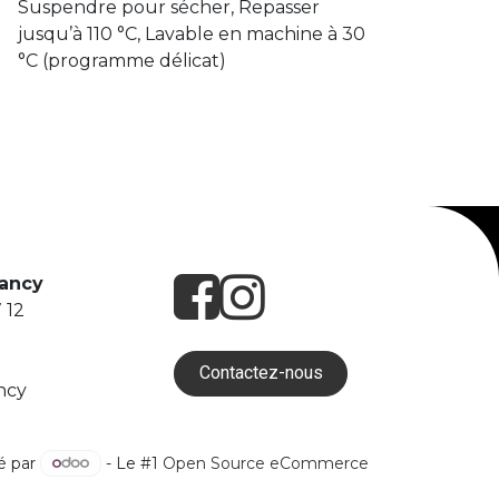
Suspendre pour sécher, Repasser
jusqu’à 110 °C, Lavable en machine à 30
°C (programme délicat)
Nancy
 12
Contactez-nous
ncy
é par
- Le #1
Open Source eCommerce