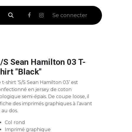
 Soldes
Se connecter
/S Sean Hamilton 03 T-
hirt "Black"
 t-shirt ‘S/S Sean Hamilton 03’ est
onfectionné en jersey de coton
ologique semi-épais. De coupe loose, il
fiche des imprimés graphiques à l’avant
 au dos.
Col rond
Imprimé graphique