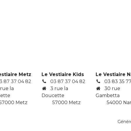
estiaire Metz
Le Vestiaire Kids
Le Vestiaire 
3 87 37 04 82
03 87 37 04 82
03 83 35 77
 rue la
3
rue la
30 rue
ette
Doucette
Gambetta
7000 Metz
​ 57000 Metz
​ 54000 Na
Génér