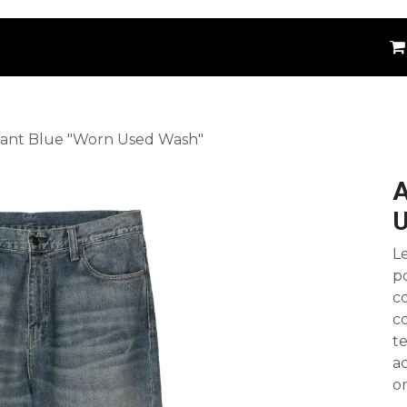
êtements
Kids
Accessoires
Marques
⚪
ant Blue "Worn Used Wash"
A
U
L
po
co
co
te
ac
or