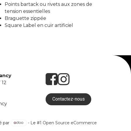
Points bartack ou rivets aux zones de
tension essentielles
Braguette zippée
Square Label en cuir artificiel
Nancy
 12
Contactez-nous
ncy
é par
- Le #1
Open Source eCommerce