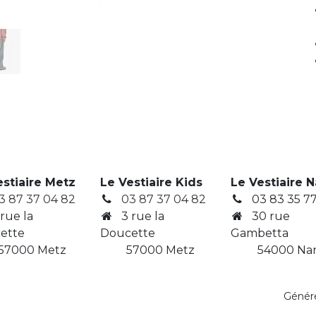
estiaire Metz
Le Vestiaire Kids
Le Vestiaire 
3 87 37 04 82
03 87 37 04 82
03 83 35 77
 rue la
3
rue la
30 rue
ette
Doucette
Gambetta
7000 Metz
​ 57000 Metz
​ 54000 Na
Génér