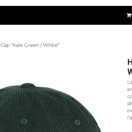
êtements
Kids
Accessoires
Marques
⚪
Cap "Kale Green / White"
H
W
L
en
co
di
in
l'