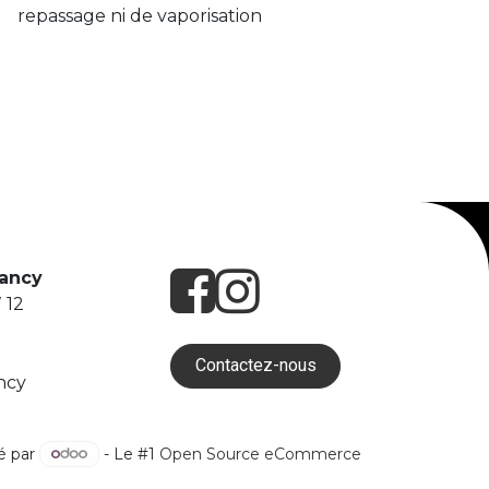
repassage ni de vaporisation
Nancy
 12
Contactez-nous
ncy
é par
- Le #1
Open Source eCommerce