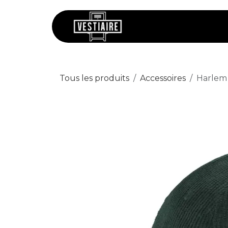
Se rendre au contenu
Chaussures
V
Tous les produits
Accessoires
Harlem 