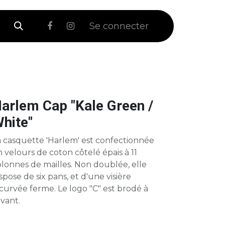
 Soldes
Se connecter
arlem Cap "Kale Green /
hite"
a casquette 'Harlem' est confectionnée
 velours de coton côtelé épais à 11
lonnes de mailles. Non doublée, elle
spose de six pans, et d'une visière
curvée ferme. Le logo "C" est brodé à
avant.