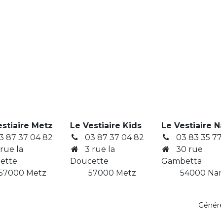
estiaire Metz
Le Vestiaire Kids
Le Vestiaire 
3 87 37 04 82
03 87 37 04 82
03 83 35 77
 rue la
3
rue la
30 rue
ette
Doucette
Gambetta
7000 Metz
​ 57000 Metz
​ 54000 Na
Génér