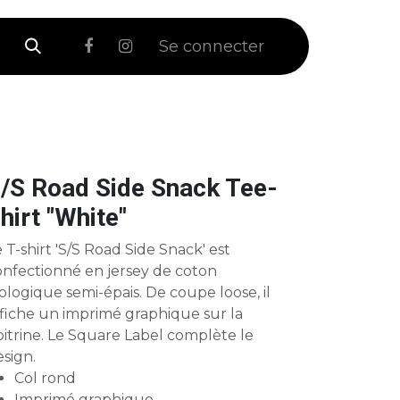
 Soldes
Se connecter
/S Road Side Snack Tee-
hirt "White"
 T-shirt 'S/S Road Side Snack' est
onfectionné en jersey de coton
ologique semi-épais. De coupe loose, il
ffiche un imprimé graphique sur la
itrine. Le Square Label complète le
sign.
Col rond
Imprimé graphique