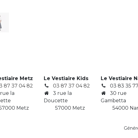
estiaire Metz
Le Vestiaire Kids
Le Vestiaire 
3 87 37 04 82
03 87 37 04 82
03 83 35 77
 rue la
3
rue la
30 rue
ette
Doucette
Gambetta
7000 Metz
​ 57000 Metz
​ 54000 Na
Génér