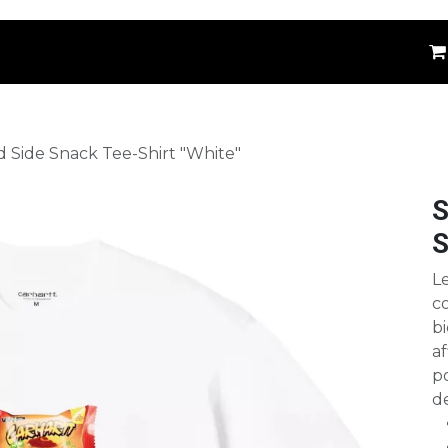
êtements
Kids
Accessoires
Marques
⚪
d Side Snack Tee-Shirt "White"
S
S
Le
c
bi
a
po
de