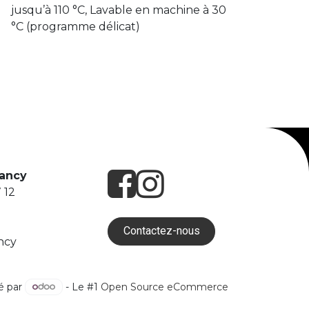
jusqu’à 110 °C, Lavable en machine à 30
°C (programme délicat)
Nancy
 12
Contactez-nous
ncy
é par
- Le #1
Open Source eCommerce