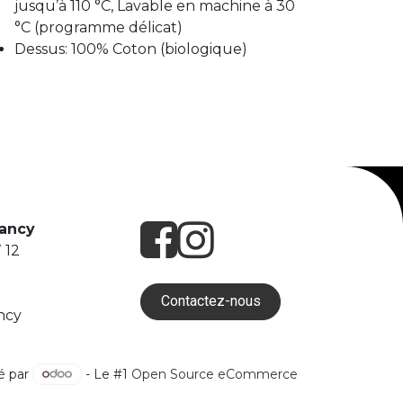
jusqu’à 110 °C, Lavable en machine à 30
°C (programme délicat)
Dessus: 100% Coton (biologique)
Nancy
 12
Contactez-nous
ncy
é par
- Le #1
Open Source eCommerce