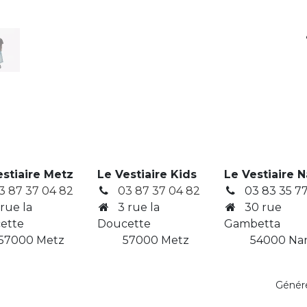
estiaire Metz
Le Vestiaire Kids
Le Vestiaire 
3 87 37 04 82
03 87 37 04 82
03 83 35 77
 rue la
3
rue la
30 rue
ette
Doucette
Gambetta
7000 Metz
​ 57000 Metz
​ 54000 Na
Génér