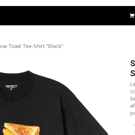
êtements
Kids
Accessoires
Marques
⚪
ese Toast Tee-Shirt "Black"
S
S
Le
c
bi
a
po