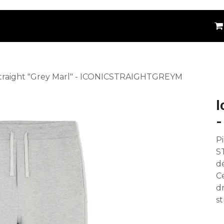
êtements
Kids
Accessoires
Marques
⚪
Straight "Grey Marl" - ICONICSTRAIGHTGREYM
I
-
Pi
S
d
C
dr
st