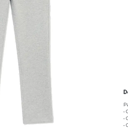
D
P
• 
• 
• 