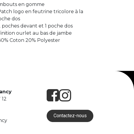
mbouts en gomme
Patch logo en feutrine tricolore à la
oche dos
2 poches devant et 1 poche dos
Finition ourlet au bas de jambe
 80% Coton 20% Polyester
Nancy
 12
Contactez-nous
ncy