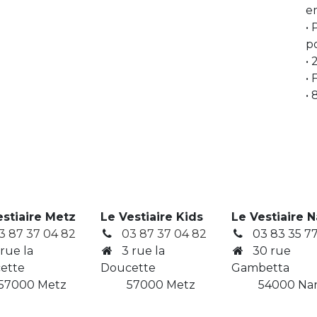
e
• 
p
• 
• 
•
estiaire Metz
Le Vestiaire Kids
Le Vestiaire 
3 87 37 04 82
03 87 37 04 82
03 83 35 77
 rue la
3
rue la
30 rue
ette
Doucette
Gambetta
7000 Metz
​ 57000 Metz
​ 54000 Na