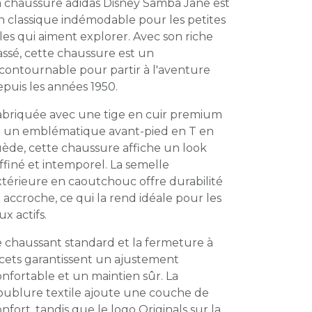
a chaussure adidas Disney Samba Jane est
n classique indémodable pour les petites
lles qui aiment explorer. Avec son riche
ssé, cette chaussure est un
contournable pour partir à l'aventure
epuis les années 1950.
abriquée avec une tige en cuir premium
t un emblématique avant-pied en T en
uède, cette chaussure affiche un look
ffiné et intemporel. La semelle
térieure en caoutchouc offre durabilité
 accroche, ce qui la rend idéale pour les
ux actifs.
e chaussant standard et la fermeture à
acets garantissent un ajustement
nfortable et un maintien sûr. La
oublure textile ajoute une couche de
nfort, tandis que le logo Originals sur la