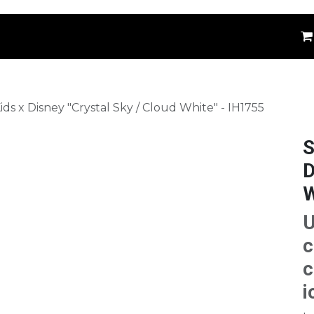
êtements
Kids
Accessoires
Marques
⚪
s x Disney "Crystal Sky / Cloud White" - IH1755
S
D
W
U
c
c
i