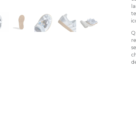
la
t
i
Qu
re
se
c
de