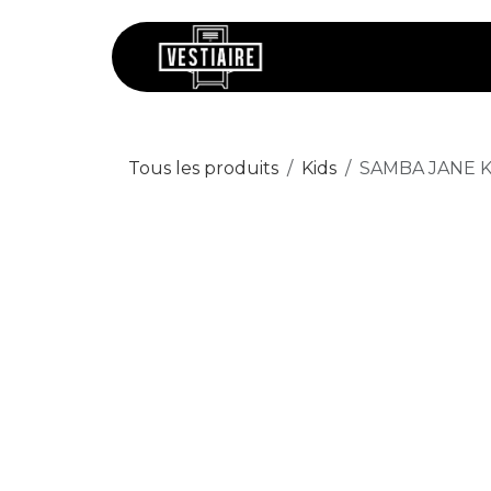
Se rendre au contenu
Chaussures
V
Tous les produits
Kids
SAMBA JANE Kid