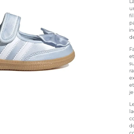
L
u
fi
pa
in
d
F
e
s
ra
ex
et
je
L
l
co
d
co