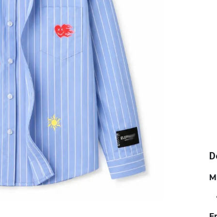
D
M
E