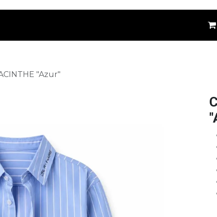
êtements
Kids
Accessoires
Marques
⚪
JACINTHE "Azur"
C
"