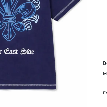
D
M
E