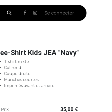
 Soldes
Se connecter
ee-Shirt Kids JEA "Navy"
T-shirt mixte
Col rond
Coupe droite
Manches courtes
Imprimés avant et arrière
35,00
€
Prix