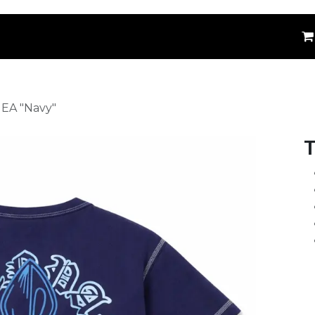
êtements
Kids
Accessoires
Marques
⚪
JEA "Navy"
T