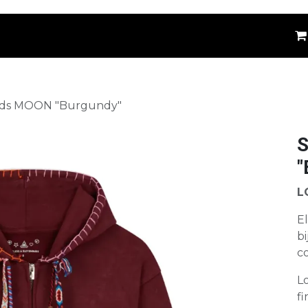
êtements
Kids
Accessoires
Marques
⚪
Kids MOON "Burgundy"
S
"
L
El
bi
co
Lo
fi