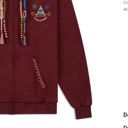
c
ad
D
D