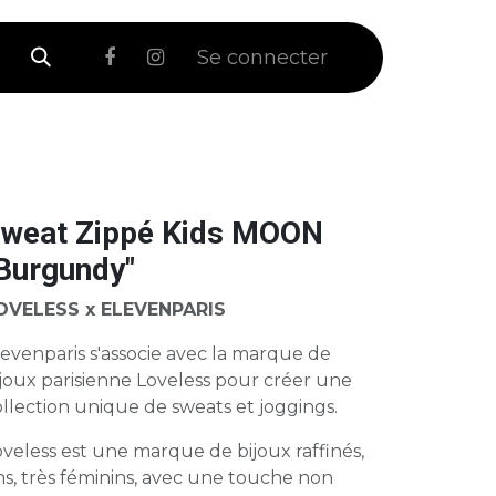
 Soldes
Se connecter
weat Zippé Kids MOON
Burgundy"
OVELESS x ELEVENPARIS
evenparis s'associe avec la marque de
joux parisienne Loveless pour créer une
llection unique de sweats et joggings.
veless est une marque de bijoux raffinés,
ns, très féminins, avec une touche non