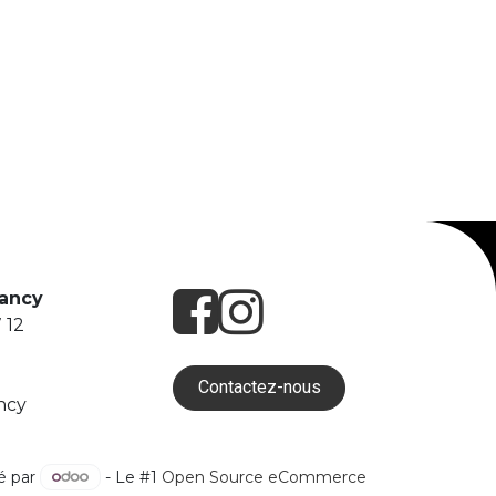
Nancy
 12
Contactez-nous
ncy
é par
- Le #1
Open Source eCommerce