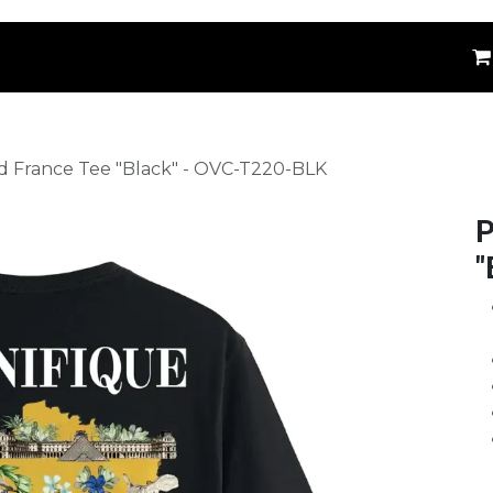
êtements
Kids
Accessoires
Marques
⚪
d France Tee "Black" - OVC-T220-BLK
P
"