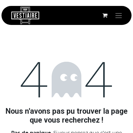
Se rendre au contenu
Erreur 404
Nous n'avons pas pu trouver la page
que vous recherchez !
Pas de panique.
Si vous pensez que c'est une