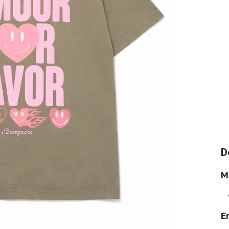
D
M
E