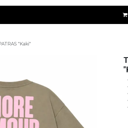
êtements
Kids
Accessoires
Marques
⚪
 PATRAS "Kaki"
T
"