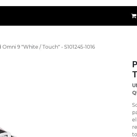
êtements
Kids
Accessoires
Marques
⚪
 Omni 9 "White / Touch" - S101245-1016
P
T
U
Q
So
p
el
re
t