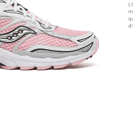
L
ma
q
d