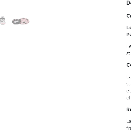
D
C
L
Pa
L
st
C
La
st
e
c
Re
L
fr