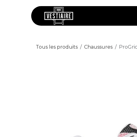
Se rendre au contenu
Chaussures
V
Tous les produits
Chaussures
ProGrid