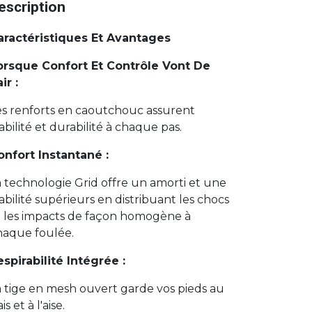
escription
aractéristiques Et Avantages
orsque Confort Et Contrôle Vont De
ir :
es renforts en caoutchouc assurent
abilité et durabilité à chaque pas.
onfort Instantané :
 technologie Grid offre un amorti et une
abilité supérieurs en distribuant les chocs
t les impacts de façon homogène à
haque foulée.
spirabilité Intégrée :
a tige en mesh ouvert garde vos pieds au
ais et à l'aise.