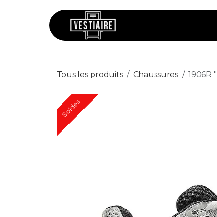
Se rendre au contenu
Chaussures
V
Tous les produits
Chaussures
1906R "
Soldes
Soldes