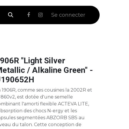
 Soldes
Se connecter
906R "Light Silver
etallic / Alkaline Green" -
U190652H
a 1906R, comme ses cousines la 2002R et
 860v2, est dotée d'une semelle
mbinant l'amorti flexible ACTEVA LITE,
absorption des chocs N-ergy et les
apsules segmentées ABZORB SBS au
iveau du talon. Cette conception de