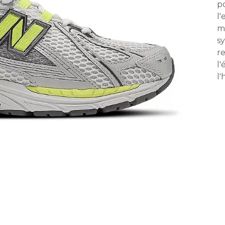
p
l
m
sy
re
l'
l'