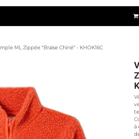
êtements
Kids
Accessoires
Marques
⚪
mple ML Zippée "Braise Chiné" - KHOK16C
V
Z
Vé
v
t
C
à 
d