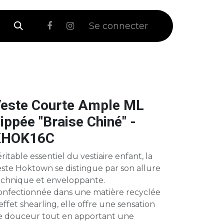
 Soldes
Se connecter
este Courte Ample ML
ippée "Braise Chiné" -
KHOK16C
ritable essentiel du vestiaire enfant, la
este Hoktown se distingue par son allure
echnique et enveloppante.
onfectionnée dans une matière recyclée
effet shearling, elle offre une sensation
e douceur tout en apportant une