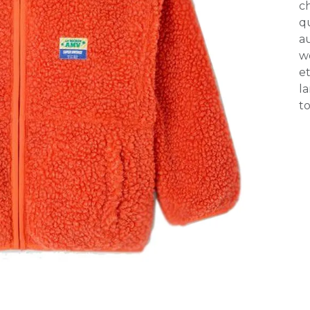
ch
q
au
we
et
la
to