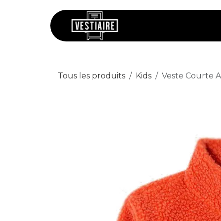
Se rendre au contenu
Chaussures
V
Tous les produits
Kids
Veste Courte A